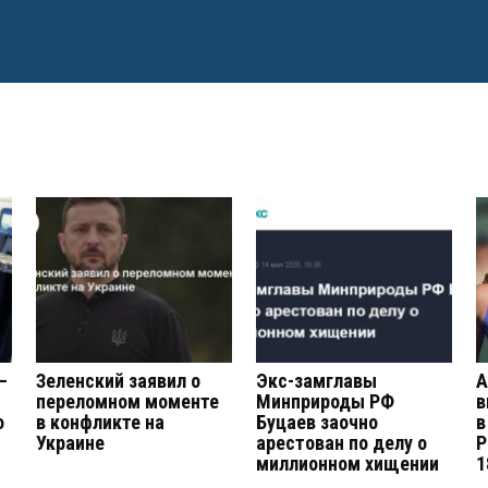
—
Зеленский заявил о
Экс-замглавы
А
переломном моменте
Минприроды РФ
в
о
в конфликте на
Буцаев заочно
в
Украине
арестован по делу о
Р
миллионном хищении
1