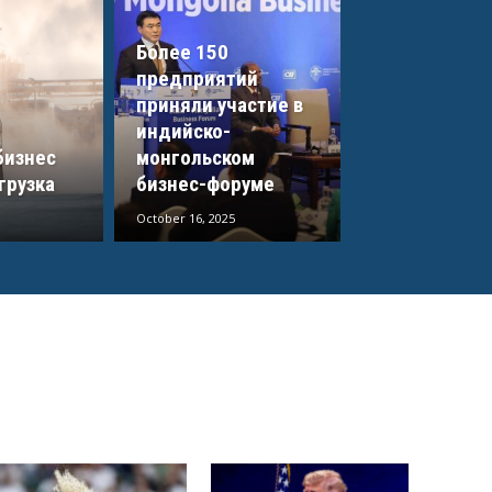
Более 150
предприятий
приняли участие в
индийско-
бизнес
монгольском
грузка
бизнес-форуме
October 16, 2025