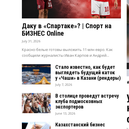
Даку в «Спартаке»? | Спорт на
БИЗНЕС Online
July 31, 2026
Красно-белые готовы выложить 11 млн евро. Как
сообщили журналисты Иван Карпов и Андрей...
Стало известно, как будет
выглядеть будущий каток
у «Чаши» в Казани (рендеры)
July 7, 2026
В столице проведут встречу
клуба подмосковных
экспортеров
June 13, 2026
Казахстанский бизнес
J