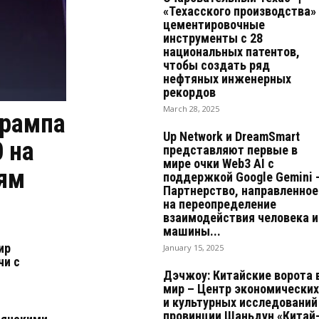
«Техасского производства»
цементировочные
инструменты с 28
национальных патентов,
чтобы создать ряд
нефтяных инженерных
рекордов
March 28, 2025
Трампа
Up Network и DreamSmart
 на
представляют первые в
мире очки Web3 AI с
иям
поддержкой Google Gemini 
Партнерство, направленное
на переопределение
взаимодействия человека и
машины...
ир
January 15, 2025
чи с
Дэчжоу: Китайские ворота 
мир – Центр экономических
и культурных исследований
провинции Шаньдун «Китай