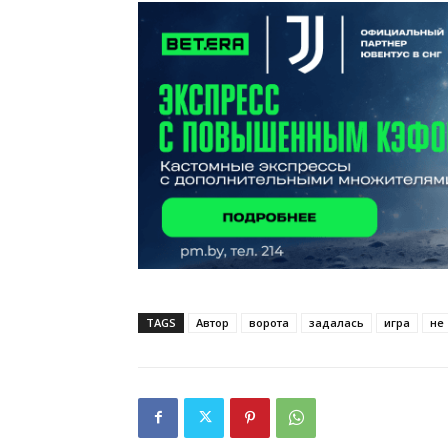
TAGS
Автор
ворота
задалась
игра
не