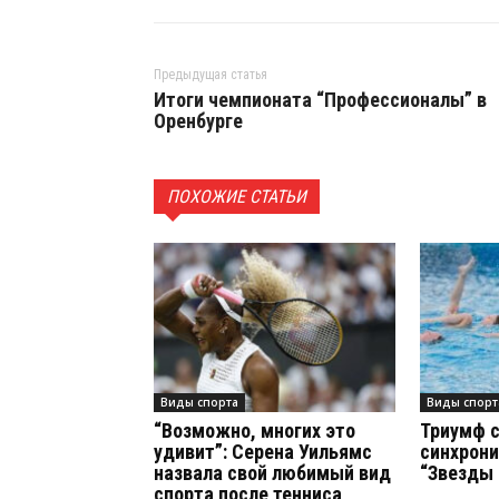
Предыдущая статья
Итоги чемпионата “Профессионалы” в
Оренбурге
ПОХОЖИЕ СТАТЬИ
Виды спорта
Виды спорт
“Возможно, многих это
Триумф 
удивит”: Серена Уильямс
синхрони
назвала свой любимый вид
“Звезды
спорта после тенниса