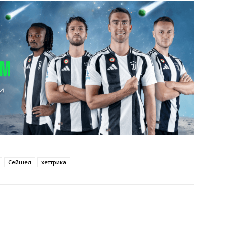
Сейшел
хеттрика