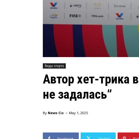
Виды спорта
Автор хет-трика 
не задалась”
-
By
News Cis
May 1, 2025
Facebook
Twitter
Pin