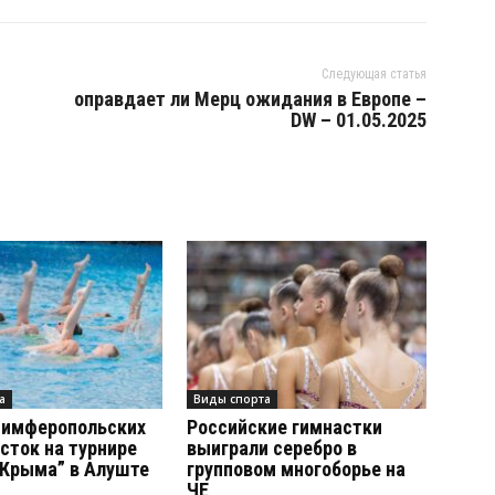
Следующая статья
оправдает ли Мерц ожидания в Европе –
DW – 01.05.2025
а
Виды спорта
симферопольских
Российские гимнастки
сток на турнире
выиграли серебро в
 Крыма” в Алуште
групповом многоборье на
ЧЕ