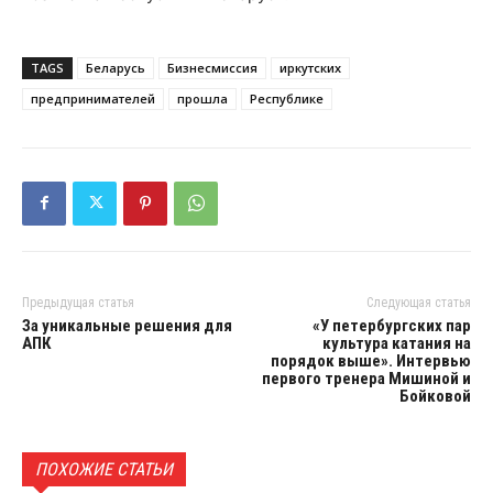
TAGS
Беларусь
Бизнесмиссия
иркутских
предпринимателей
прошла
Республике
Предыдущая статья
Следующая статья
За уникальные решения для
«У петербургских пар
АПК
культура катания на
порядок выше». Интервью
первого тренера Мишиной и
Бойковой
ПОХОЖИЕ СТАТЬИ