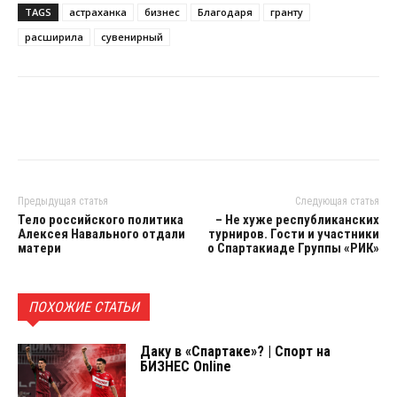
TAGS
астраханка
бизнес
Благодаря
гранту
расширила
сувенирный
Предыдущая статья
Следующая статья
Тело российского политика
– Не хуже республиканских
Алексея Навального отдали
турниров. Гости и участники
матери
о Спартакиаде Группы «РИК»
ПОХОЖИЕ СТАТЬИ
Даку в «Спартаке»? | Спорт на
БИЗНЕС Online