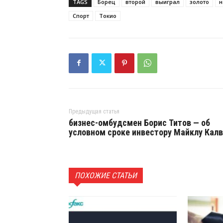
TAGS
Борец
второй
выиграл
золото
н
Спорт
Токио
Предыдущая статья
бизнес-омбудсмен Борис Титов — об
условном сроке инвестору Майклу Кал
ПОХОЖИЕ СТАТЬИ