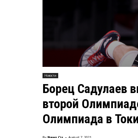
Новости
Борец Садулаев в
второй Олимпиаде
Олимпиада в Токи
-
By
News Cis
August 7, 2021