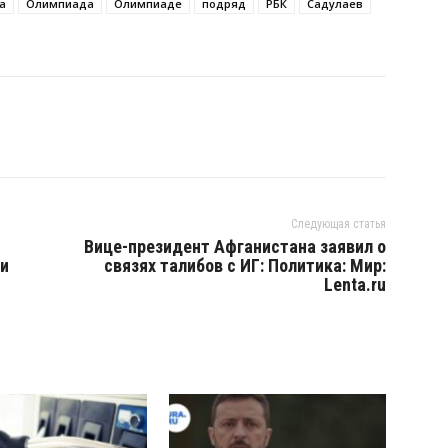
а
Олимпиада
Олимпиаде
подряд
РБК
Садулаев
Следующая статья
Вице-президент Афганистана заявил о
ви
связях талибов с ИГ: Политика: Мир:
Lenta.ru