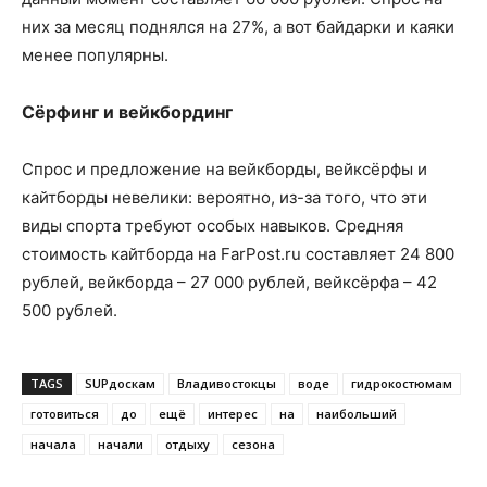
них за месяц поднялся на 27%, а вот байдарки и каяки
менее популярны.
Сёрфинг и вейкбординг
Спрос и предложение на вейкборды, вейксёрфы и
кайтборды невелики: вероятно, из-за того, что эти
виды спорта требуют особых навыков. Средняя
стоимость кайтборда на FarPost.ru составляет 24 800
рублей, вейкборда – 27 000 рублей, вейксёрфа – 42
500 рублей.
TAGS
SUPдоскам
Владивостокцы
воде
гидрокостюмам
готовиться
до
ещё
интерес
на
наибольший
начала
начали
отдыху
сезона