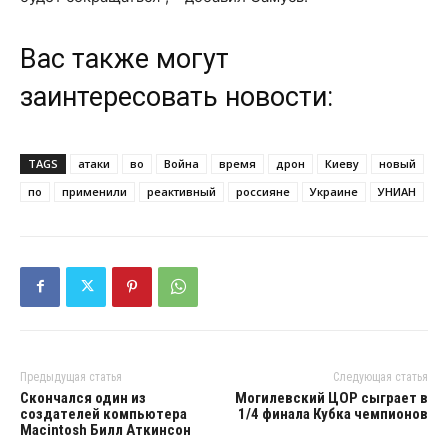
Вас также могут
заинтересовать новости:
TAGS
атаки
во
Война
время
дрон
Киеву
новый
по
применили
реактивный
россияне
Украине
УНИАН
Предыдущая статья
Следующая статья
Скончался один из
Могилевский ЦОР сыграет в
создателей компьютера
1/4 финала Кубка чемпионов
Macintosh Билл Аткинсон