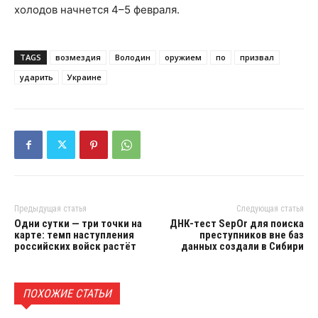
холодов начнется 4–5 февраля.
TAGS
возмездия
Володин
оружием
по
призвал
ударить
Украине
Предыдущая статья
Следующая статья
Одни сутки — три точки на
ДНК-тест SepOr для поиска
карте: темп наступления
преступников вне баз
российских войск растёт
данных создали в Сибири
ПОХОЖИЕ СТАТЬИ