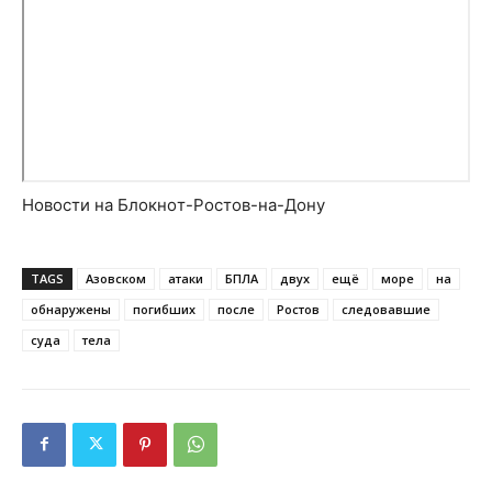
Новости на Блoкнoт-Ростов-на-Дону
TAGS
Азовском
атаки
БПЛА
двух
ещё
море
на
обнаружены
погибших
после
Ростов
следовавшие
суда
тела