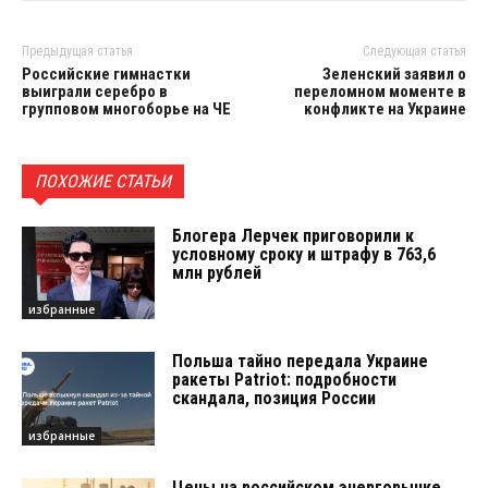
Предыдущая статья
Следующая статья
Российские гимнастки
Зеленский заявил о
выиграли серебро в
переломном моменте в
групповом многоборье на ЧЕ
конфликте на Украине
ПОХОЖИЕ СТАТЬИ
Блогера Лерчек приговорили к
условному сроку и штрафу в 763,6
млн рублей
избранные
Польша тайно передала Украине
ракеты Patriot: подробности
скандала, позиция России
избранные
Цены на российском энергорынке