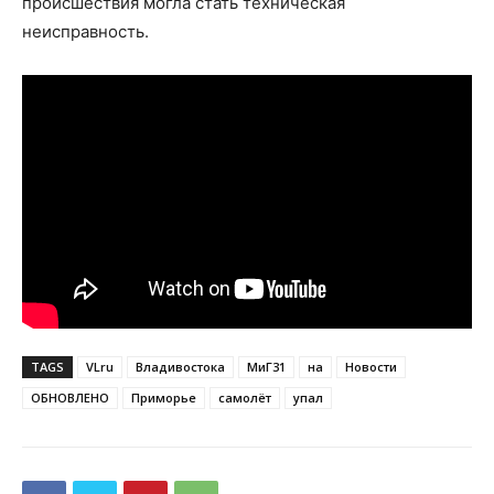
происшествия могла стать техническая
неисправность.
TAGS
VLru
Владивостока
МиГ31
на
Новости
ОБНОВЛЕНО
Приморье
самолёт
упал