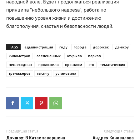
народной воле. Будет продолжаться реализация
принципа “небольшого надреза”, работа по
повышению уровня жизни и достижению
благополучия, счастья и безопасности людей.
TAGS
администрация
году
города
дорожек
Дэчжоу
километров
озелененных
открыла
парков
пешеходных
проложила
прошлом
сто
тематических
тренажеров
тысячу
установила
Предыдущая статья
Следующая статья
Дэчжоу: В Китае завершена
Андрея Коновалова