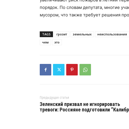
порядок. По словам депутата, многие уч
мусором, что также требует решения пр
TAGS
грозит
земельных
неиспользования
чем
это
Предыдущая статья
Зеленский призвал не игнорировать
тревоги: Россияне подготовили ”Калиб