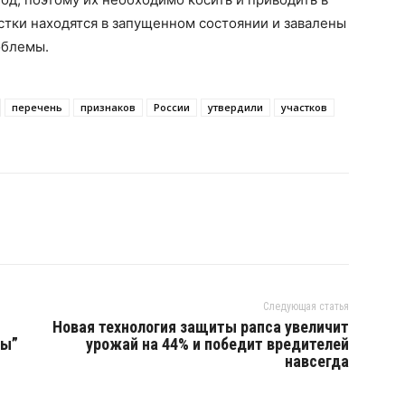
астки находятся в запущенном состоянии и завалены
облемы.
перечень
признаков
России
утвердили
участков
Следующая статья
Новая технология защиты рапса увеличит
ры”
урожай на 44% и победит вредителей
навсегда