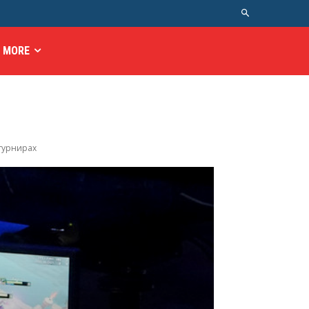
MORE
турнирах