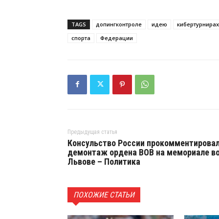
TAGS
допингконтроле
идею
кибертурнирах
спорта
Федерации
Предыдущая статья
Консульство России прокомментирова
демонтаж ордена ВОВ на мемориале в
Львове – Политика
ПОХОЖИЕ СТАТЬИ