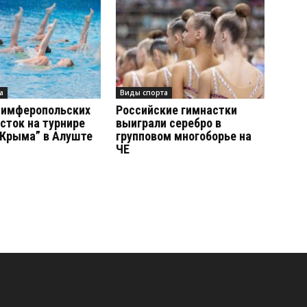
а
Виды спорта
симферопольских
Российские гимнастки
сток на турнире
выиграли серебро в
 Крыма” в Алуште
групповом многоборье на
ЧЕ