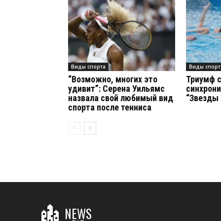
Виды спорта
Виды спорт
“Возможно, многих это
Триумф 
удивит”: Серена Уильямс
синхрони
назвала свой любимый вид
“Звезды
спорта после тенниса
NEWS