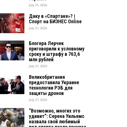
July 31, 2026
Даку в «Спартаке»? |
Спорт на БИЗНЕС Online
July 31, 2026
Блогера Лерчек
приговорили к условному
сроку и штрафу в 763,6
млн рублей
July 31, 2026
Великобритания
предоставила Украине
технологии РЭБ для
защиты дронов
July 27, 2026
“Возможно, многих это
удивит”: Серена Уильямс
назвала свой любимый
вид спорта после тенниса