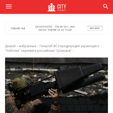
CITY
news
Домой
избранные
Генштаб ВСУ предупредил украинцев о
"побочке" перехвата российских "Шахедов" -