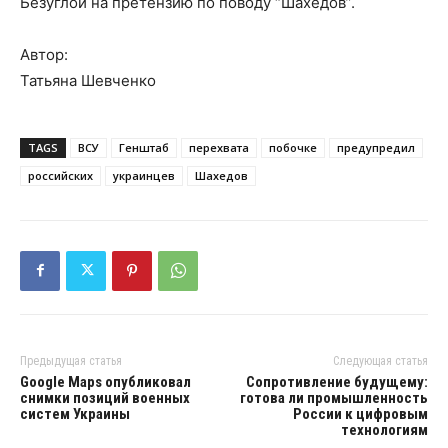
Безуглой на претензию по поводу “Шахедов”.
Автор:
Татьяна Шевченко
TAGS
ВСУ
Генштаб
перехвата
побочке
предупредил
российских
украинцев
Шахедов
Предыдущая статья
Следующая статья
Google Maps опубликовал
Сопротивление будущему:
снимки позиций военных
готова ли промышленность
систем Украины
России к цифровым
технологиям