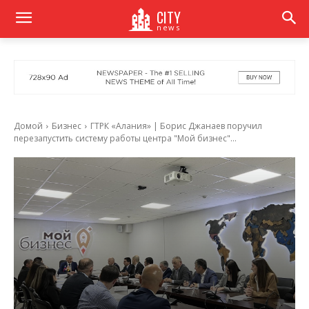
CITY
news
Домой
Бизнес
ГТРК «Алания» | Борис Джанаев поручил
перезапустить систему работы центра "Мой бизнес"...