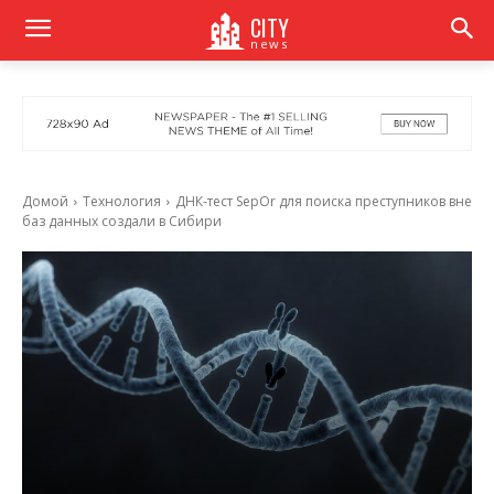
CITY
news
Домой
Технология
ДНК-тест SepOr для поиска преступников вне
баз данных создали в Сибири