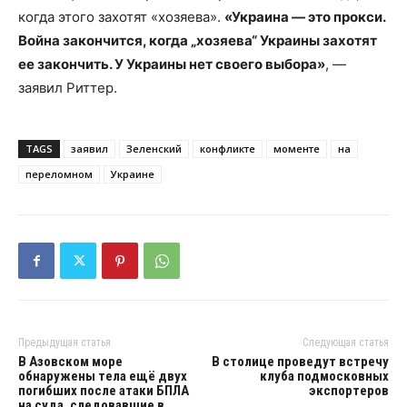
когда этого захотят «хозяева».
«Украина — это прокси.
Война закончится, когда „хозяева“ Украины захотят
ее закончить. У Украины нет своего выбора»
, —
заявил Риттер.
TAGS
заявил
Зеленский
конфликте
моменте
на
переломном
Украине
Предыдущая статья
Следующая статья
В Азовском море
В столице проведут встречу
обнаружены тела ещё двух
клуба подмосковных
погибших после атаки БПЛА
экспортеров
на суда, следовавшие в