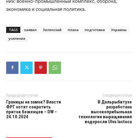
них: военно-промышленный комплекс, оборона,
экономика и социальная политика.
TAGS
заявил
Зеленский
плана
подготовке
Украины
усиления
Предыдущая статья
Следующая статья
Границы на замок? Власти
В Дальрыбвтузе
ФРГ хотят сократить
разработана
приток беженцев – DW –
высокоприбыльная
24.10.2024
технология выращивания
водоросли Ulva lactuca