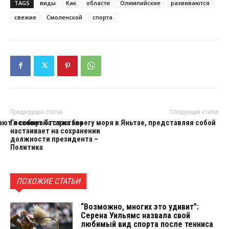
TAGS
виды
Как
области
Олимпийские
развиваются
свежие
Смоленской
спорта
Предыдущая статья
Следующая статья
ают и собираются на берегу моря в Яньтае, представляя собой
Госсовет Татарстана
настаивает на сохранении
должности президента –
Политика
ПОХОЖИЕ СТАТЬИ
“Возможно, многих это удивит”:
Серена Уильямс назвала свой
любимый вид спорта после тенниса