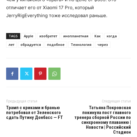
отличает его от Xiaomi 17 Pro, который
JerryRigEverything тоже исследовал раньше.
TAGS
Apple
изобретет
инопланетная
Как
когда
лет
обрадуется
подобное
Технология
через
Предыдущая статья
Следующая статья
Трамп с криками и бранью
Татьяна Покровская
потребовал от Зеленского
покинула пост главного
сдать Путину Донбасс — FT
тренера сборной России по
синхронному плаванию |
Новости | Российский
Стадион