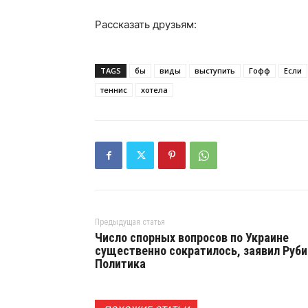
Рассказать друзьям:
TAGS
бы
виды
выступить
Гофф
Если
теннис
хотела
Предыдущая статья
Число спорных вопросов по Украине
существенно сократилось, заявил Руби
Политика