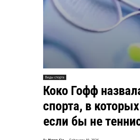
Виды спорта
Коко Гофф назва
спорта, в которы
если бы не тенни
-
By
News Cis
February 19, 2026