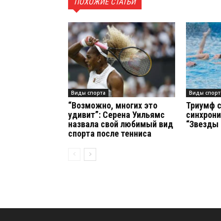
ПОХОЖИЕ СТАТЬИ
Виды спорта
Виды спорт
“Возможно, многих это
Триумф 
удивит”: Серена Уильямс
синхрони
назвала свой любимый вид
“Звезды
спорта после тенниса