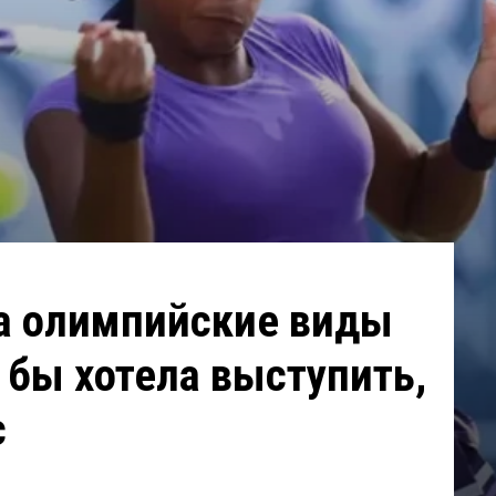
ла олимпийские виды
х бы хотела выступить,
с