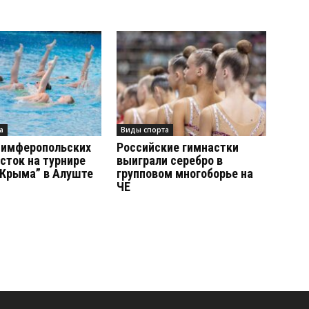
а
Виды спорта
симферопольских
Российские гимнастки
сток на турнире
выиграли серебро в
 Крыма” в Алуште
групповом многоборье на
ЧЕ