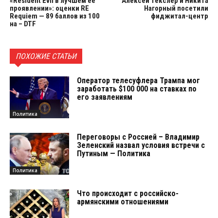
«Resident Evil в лучшем её
Алексей Текслер и Никита
проявлении»: оценки RE
Нагорный посетили
Requiem — 89 баллов из 100
фиджитал-центр
на – DTF
ПОХОЖИЕ СТАТЬИ
Оператор телесуфлера Трампа мог
заработать $100 000 на ставках по
его заявлениям
Политика
Переговоры с Россией – Владимир
Зеленский назвал условия встречи с
Путиным — Политика
Политика
Что происходит с российско-
армянскими отношениями