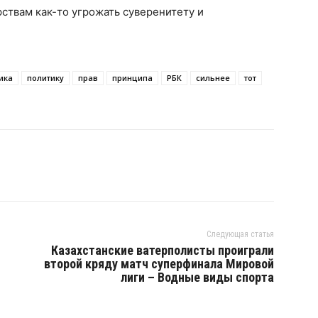
ствам как-то угрожать суверенитету и
ика
политику
прав
принципа
РБК
сильнее
тот
Следующая статья
Казахстанские ватерполисты проиграли
второй кряду матч суперфинала Мировой
лиги – Водные виды спорта