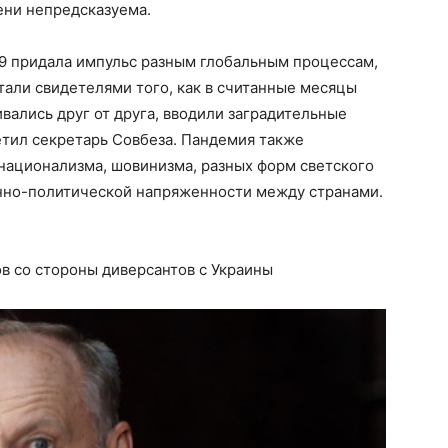
ени непредсказуема.
19 придала импульс разным глобальным процессам,
тали свидетелями того, как в считанные месяцы
вались друг от друга, вводили заградительные
етил секретарь Совбеза. Пандемия также
национализма, шовинизма, разных форм светского
енно-политической напряженности между странами.
в со стороны диверсантов с Украины