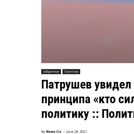
избранные
Политика
Патрушев увидел
принципа «кто сил
политику :: Полит
-
By
News Cis
June 28, 2021