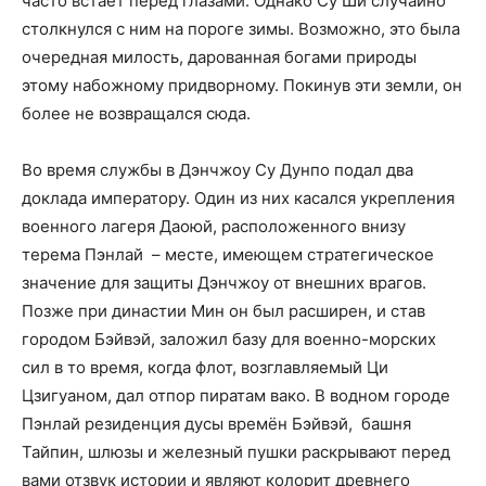
часто встаёт перед глазами. Однако Су Ши случайно
столкнулся с ним на пороге зимы. Возможно, это была
очередная милость, дарованная богами природы
этому набожному придворному. Покинув эти земли, он
более не возвращался сюда.
Во время службы в Дэнчжоу Су Дунпо подал два
доклада императору. Один из них касался укрепления
военного лагеря Даоюй, расположенного внизу
терема Пэнлай – месте, имеющем стратегическое
значение для защиты Дэнчжоу от внешних врагов.
Позже при династии Мин он был расширен, и став
городом Бэйвэй, заложил базу для военно-морских
сил в то время, когда флот, возглавляемый Ци
Цзигуаном, дал отпор пиратам вако. В водном городе
Пэнлай резиденция дусы времён Бэйвэй, башня
Тайпин, шлюзы и железный пушки раскрывают перед
вами отзвук истории и являют колорит древнего