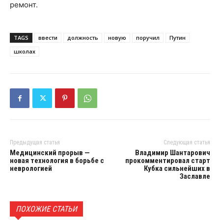
ремонт.
TAGS
ввести
должность
новую
поручил
Путин
школах
Предыдущая статья
Следующая статья
Медицинский прорыв —
Владимир Шантарович
новая технология в борьбе с
прокомментировал старт
неврологией
Кубка сильнейших в
Заславле
ПОХОЖИЕ СТАТЬИ