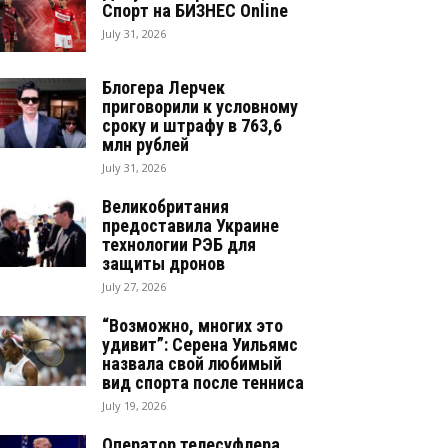
Спорт на БИЗНЕС Online
July 31, 2026
Блогера Лерчек
приговорили к условному
сроку и штрафу в 763,6
млн рублей
July 31, 2026
Великобритания
предоставила Украине
технологии РЭБ для
защиты дронов
July 27, 2026
“Возможно, многих это
удивит”: Серена Уильямс
назвала свой любимый
вид спорта после тенниса
July 19, 2026
Оператор телесуфлера