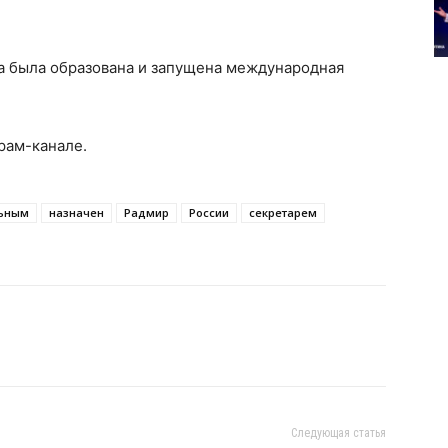
на была образована и запущена международная
рам-канале.
льным
назначен
Радмир
России
секретарем
Следующая статья