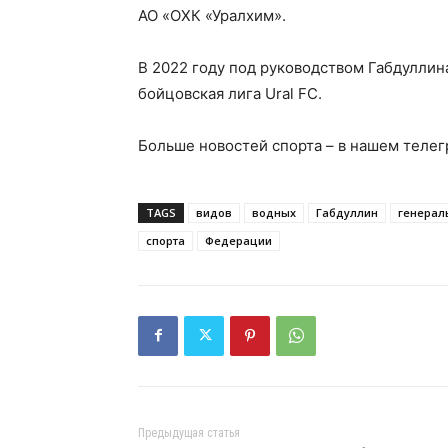
АО «ОХК «Уралхим».
В 2022 году под руководством Габдулли
бойцовская лига Ural FC.
Больше новостей спорта – в нашем телег
TAGS
видов
водных
Габдуллин
генера
спорта
Федерации
Предыдущая статья