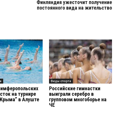
Финляндия ужесточит получение
постоянного вида на жительство
а
Виды спорта
симферопольских
Российские гимнастки
сток на турнире
выиграли серебро в
 Крыма” в Алуште
групповом многоборье на
ЧЕ