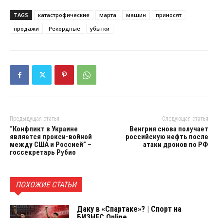
TAGS
катастрофические
марта
машин
приносят
продажи
Рекордные
убытки
Предыдущая статья
Следующая статья
“Конфликт в Украине
Венгрия снова получает
является прокси-войной
российскую нефть после
между США и Россией” –
атаки дронов по РФ
госсекретарь Рубио
ПОХОЖИЕ СТАТЬИ
Даку в «Спартаке»? | Спорт на
БИЗНЕС Online