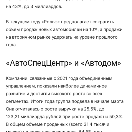
на 43%
, до
3 миллиардов
.
В текущем году «Рольф» предполагает сократить
объем продаж новых автомобилей
на 10%
, а продажи
на вторичном рынке удержать на уровне прошлого
года.
«АвтоСпецЦентр» и «Автодом»
Компании, связанные с 2021 года объединенным
управлением, показали наиболее динамичное
развитие и достигли высокого роста во всех
сегментах. Итоги года группа подвела в начале марта.
Она отчиталась о росте выручки н
а 25,5%
, до
123,21 миллиарда
рублей при росте продаж
на 50,3%
.
В общем объеме проданных (всего
31,4 тысячи
машин) на долю новых п
ришлось 54,8%
, или