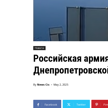
Новости
Российская арми
Днепропетровской
-
By
News Cis
May 2, 2025
Facebook
Twitter
Pin