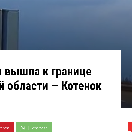
я вышла к границе
 области — Котенок
terest
WhatsApp