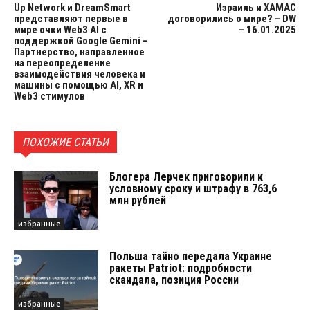
Up Network и DreamSmart
Израиль и ХАМАС
представляют первые в
договорились о мире? – DW
мире очки Web3 AI с
– 16.01.2025
поддержкой Google Gemini –
Партнерство, направленное
на переопределение
взаимодействия человека и
машины с помощью AI, XR и
Web3 стимулов
ПОХОЖИЕ СТАТЬИ
Блогера Лерчек приговорили к
условному сроку и штрафу в 763,6
млн рублей
избранные
Польша тайно передала Украине
ракеты Patriot: подробности
скандала, позиция России
избранные