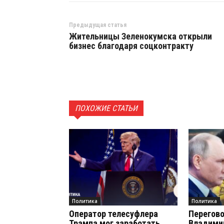
Предыдущая статья
Жительницы Зеленокумска открыли
бизнес благодаря соцконтракту
ПОХОЖИЕ СТАТЬИ
Политика
Политика
Оператор телесуфлера
Перегово
Трампа мог заработать
Владими