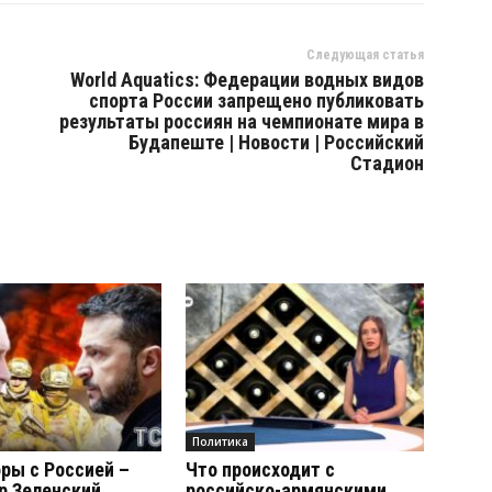
Следующая статья
World Aquatics: Федерации водных видов
спорта России запрещено публиковать
результаты россиян на чемпионате мира в
Будапеште | Новости | Российский
Стадион
Политика
ры с Россией –
Что происходит с
р Зеленский
российско-армянскими