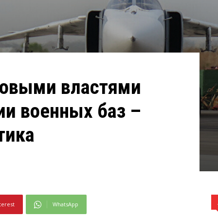
новыми властями
ии военных баз –
тика
terest
WhatsApp