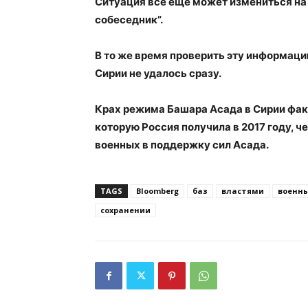
Ситуация все еще может измениться на 
собеседник”.
В то же время проверить эту информац
Сирии не удалось сразу.
Крах режима Башара Асада в Сирии фак
которую Россия получила в 2017 году, че
военных в поддержку сил Асада.
TAGS
Bloomberg
баз
властями
военн
сохранении