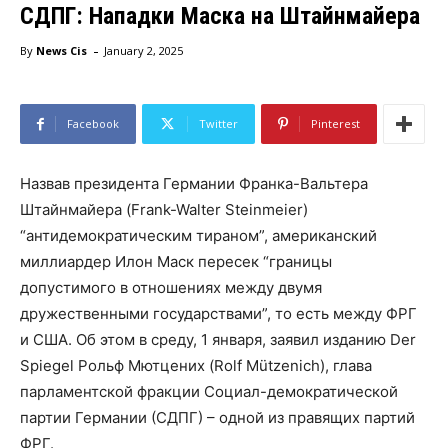
СДПГ: Нападки Маска на Штайнмайера
-
By
News Cis
January 2, 2025
Facebook
Twitter
Pinterest
Назвав президента Германии Франка-Вальтера
Штайнмайера (Frank-Walter Steinmeier)
“антидемократическим тираном”, американский
миллиардер Илон Маск пересек “границы
допустимого в отношениях между двумя
дружественными государствами”, то есть между ФРГ
и США. Об этом в среду, 1 января, заявил изданию Der
Spiegel Рольф Мютцених (Rolf Mützenich), глава
парламентской фракции Социал-демократической
партии Германии (СДПГ) – одной из правящих партий
ФРГ.