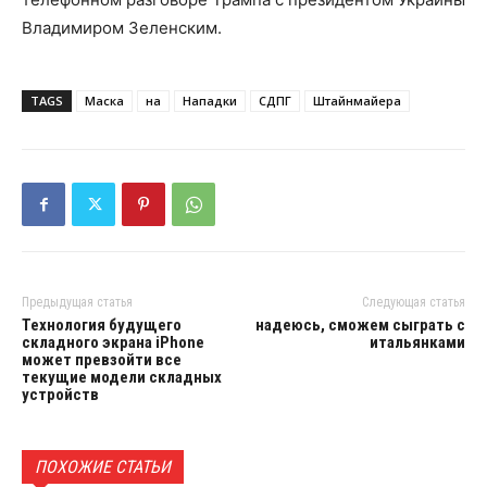
Владимиром Зеленским.
TAGS
Маска
на
Нападки
СДПГ
Штайнмайера
Предыдущая статья
Следующая статья
Технология будущего
надеюсь, сможем сыграть с
складного экрана iPhone
итальянками
может превзойти все
текущие модели складных
устройств
ПОХОЖИЕ СТАТЬИ