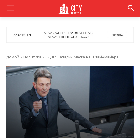
CITY
news
Домой
Политика
СДПГ: Нападки Маска на Штайнмайера