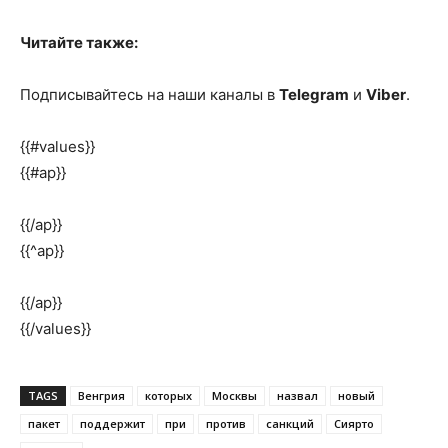
Читайте также:
Подписывайтесь на наши каналы в
Telegram
и
Viber
.
{{#values}}
{{#ap}}
{{/ap}}
{{^ap}}
{{/ap}}
{{/values}}
TAGS
Венгрия
которых
Москвы
назвал
новый
пакет
поддержит
при
против
санкций
Сиярто