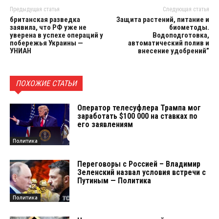
Предыдущая статья
Следующая статья
британская разведка
Защита растений, питание и
заявила, что РФ уже не
биометоды.
уверена в успехе операций у
Водоподготовка,
побережья Украины —
автоматический полив и
УНИАН
внесение удобрений”
ПОХОЖИЕ СТАТЬИ
Оператор телесуфлера Трампа мог
заработать $100 000 на ставках по
его заявлениям
Политика
Переговоры с Россией – Владимир
Зеленский назвал условия встречи с
Путиным — Политика
Политика