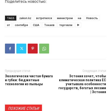
Поделитесь новостью:
TAGS
zakon.kz
встретился
министром
на
Новость
от
сентября
США
Токаев
торговли
ᐈ
Предыдущая статья
Следующая статья
Экологически чистая бумага
Эстония хочет, чтобы
и губки: бюджетные
климатическая политика ЕС
технологии из пыльцы
учитывала особенности
государств, богатых лесами
| Эстония
ПОХОЖИЕ СТАТЬИ