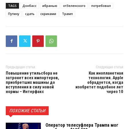
TAGS
Донбасс
ибранью
отЗеленского
потребовал
Путину
сдать
скриками
Трамп
Предыдущая статья
Следующая статья
Повышение утильсбора не
Как инопланетная
затронет всех импортеров,
технология. Apple
приобретших машины до
обрадуется, когда
вступления в силу новой
изобретет подобное лет
нормы – Интерфакс
через 10
ПОХОЖИЕ СТАТЬИ
Оператор телесуфлера Трампа мог