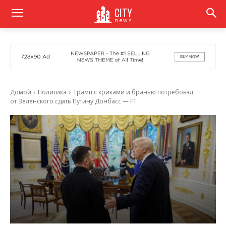
CITY
news
Домой
Политика
Трамп с криками и бранью потребовал
от Зеленского сдать Путину Донбасс — FT