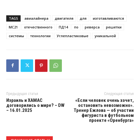
TAGS
авиалайнера
двигателя
для
изготавливаются
МС21
отечественного
ПД14
по
реверса
решетки
системы
технологии
Углепластиковые
уникальной
Предыдущая статья
Следующая статья
Израиль и ХАМАС
«Если человек очень хочет,
договорились о мире? – DW
остановить невозможно».
– 16.01.2025
Тренер Ежлова — об участии
фигуриста в футбольном
проекте «Оренбурга»