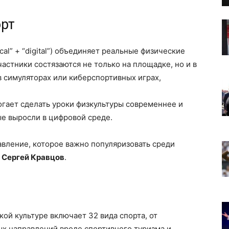
орт
ical” + “digital”) объединяет реальные физические
астники состязаются не только на площадке, но и в
 симуляторах или киберспортивных играх,
огает сделать уроки физкультуры современнее и
е выросли в цифровой среде.
вление, которое важно популяризовать среди
я
Сергей Кравцов
.
ой культуре включает 32 вида спорта, от
х направлений вроде спортивного туризма и