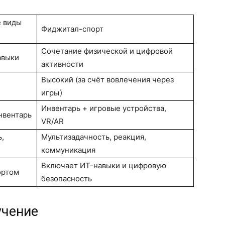
 виды
Фиджитал-спорт
Сочетание физической и цифровой
авыки
активности
Высокий (за счёт вовлечения через
игры)
Инвентарь + игровые устройства,
нвентарь
VR/AR
ь,
Мультизадачность, реакция,
коммуникация
Включает ИТ-навыки и цифровую
ортом
безопасность
учение