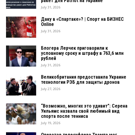
ракет для Patriot на Украине
July 31, 2026
Даку в «Спартаке»? | Спорт на БИЗНЕС
Online
July 31, 2026
Блогера Лерчек приговорили к
условному сроку и штрафу в 763,6 млн
рублей
July 31, 2026
Великобритания предоставила Украине
технологии РЭБ для защиты дронов
July 27, 2026
“Возможно, многих это удивит”: Серена
Уильямс назвала свой любимый вид
спорта после тенниса
July 19, 2026
Оператор телесуфлера Трампа мог