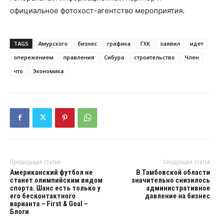
официальное фотохост-агентство мероприятия.
TAGS
Амурского
бизнес
графика
ГХК
заявил
идет
опережением
правления
Сибура
строительство
Член
что
Экономика
Предыдущая статья
Следующая статья
Американский футбол не
В Тамбовской области
станет олимпийским видом
значительно снизилось
спорта. Шанс есть только у
административное
его бесконтактного
давление на бизнес
варианта – First & Goal –
Блоги