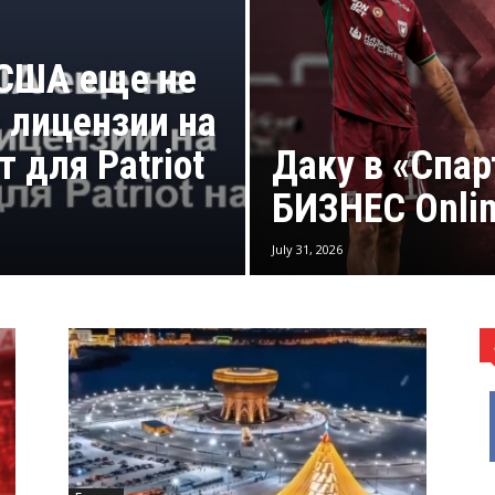
 США еще не
 лицензии на
 для Patriot
Даку в «Спар
БИЗНЕС Onli
July 31, 2026