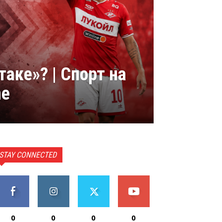
таке»? | Спорт на
ne
STAY CONNECTED
0
0
0
0