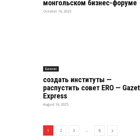
монгольском бизнес-форуме
October 16, 2025
Бизнес
создать институты —
распустить совет ERO — Gazet
Express
August 16, 2025
...
1
2
3
8