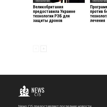
Технология
Технология
Великобритания
Програм
предоставила Украине
против б
технологии РЭБ для
технолог
защиты дронов
лечения
NEWS
CIS
News CIS предоставляет последние новости