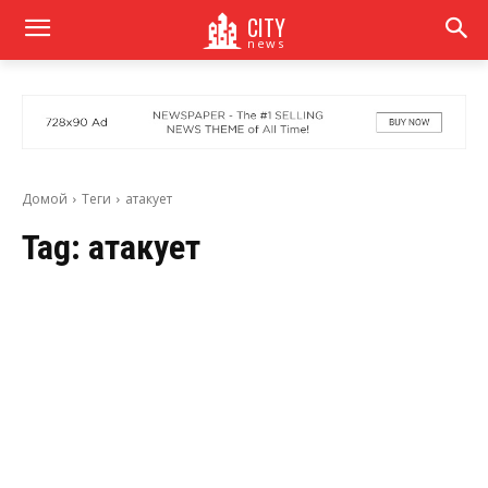
CITY
news
Домой
Теги
атакует
Tag:
атакует