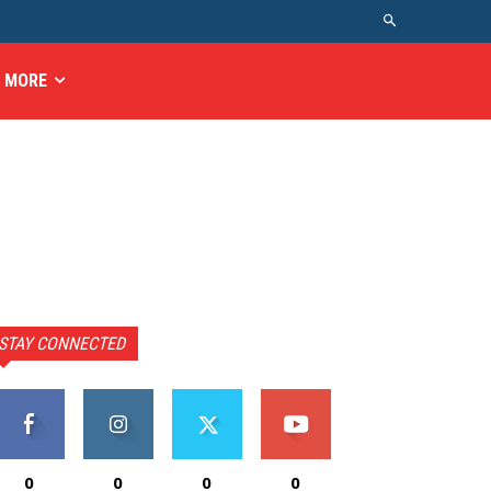
MORE
STAY CONNECTED
0
0
0
0