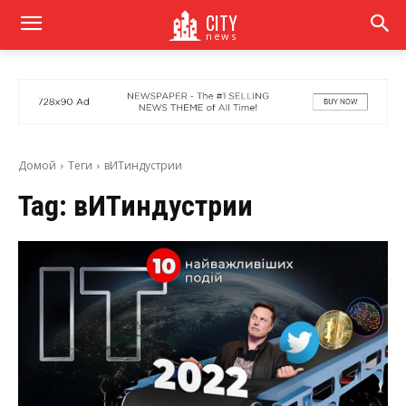
CITY
news
Домой
Теги
вИТиндустрии
Tag:
вИТиндустрии