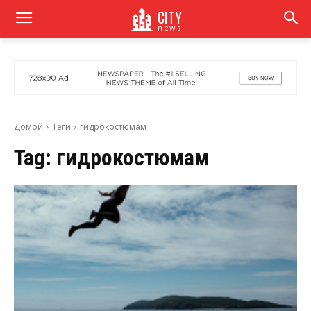
CITY
news
Домой
Теги
гидрокостюмам
Tag:
гидрокостюмам