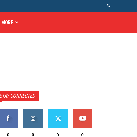
MORE
STAY CONNECTED
0
0
0
0