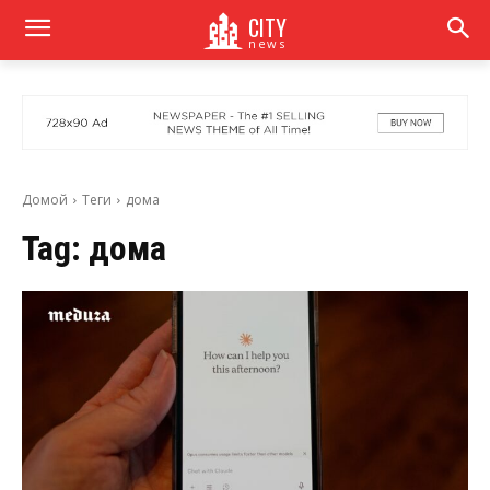
CITY
news
Домой
Теги
дома
Tag:
дома