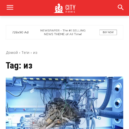
CITY
news
Домой
Теги
из
Tag:
из