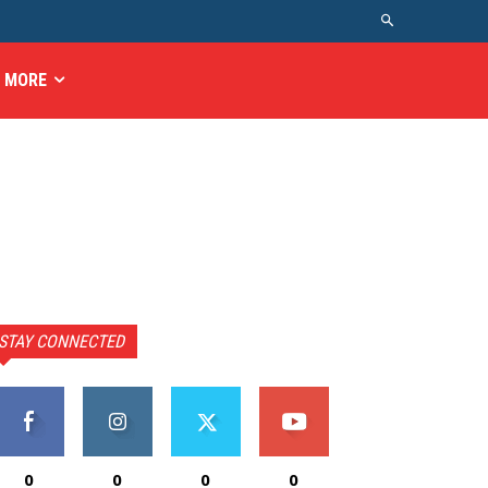
MORE
STAY CONNECTED
0
0
0
0